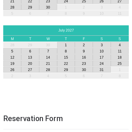
21
22
23
24
25
26
27
28
29
30
1
2
3
4
5
6
7
8
9
10
11
July 2027
M
T
W
T
F
S
S
28
29
30
1
2
3
4
5
6
7
8
9
10
11
12
13
14
15
16
17
18
19
20
21
22
23
24
25
26
27
28
29
30
31
1
2
3
4
5
6
7
8
Reservation Form