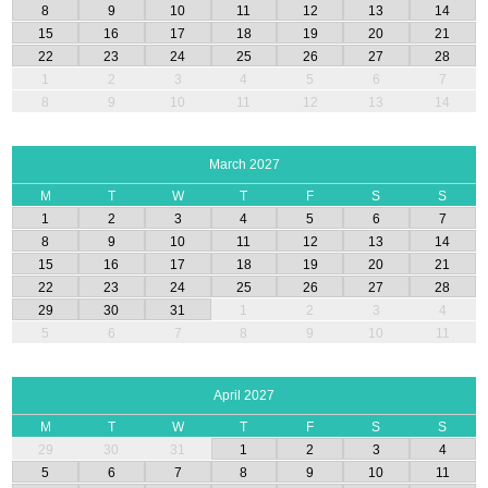
8
9
10
11
12
13
14
15
16
17
18
19
20
21
22
23
24
25
26
27
28
1
2
3
4
5
6
7
8
9
10
11
12
13
14
March 2027
M
T
W
T
F
S
S
1
2
3
4
5
6
7
8
9
10
11
12
13
14
15
16
17
18
19
20
21
22
23
24
25
26
27
28
29
30
31
1
2
3
4
5
6
7
8
9
10
11
April 2027
M
T
W
T
F
S
S
29
30
31
1
2
3
4
5
6
7
8
9
10
11