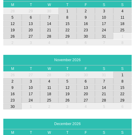
M
T
W
T
F
S
S
28
29
30
1
2
3
4
5
6
7
8
9
10
11
12
13
14
15
16
17
18
19
20
21
22
23
24
25
26
27
28
29
30
31
1
2
3
4
5
6
7
8
November 2026
M
T
W
T
F
S
S
26
27
28
29
30
31
1
2
3
4
5
6
7
8
9
10
11
12
13
14
15
16
17
18
19
20
21
22
23
24
25
26
27
28
29
30
1
2
3
4
5
6
December 2026
M
T
W
T
F
S
S