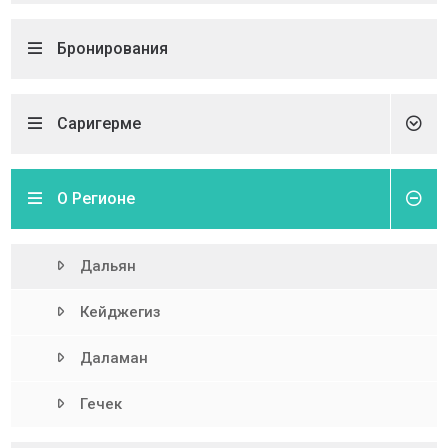
Бронирования
Саригерме
О Регионе
Дальян
Кейджегиз
Даламан
Гечек