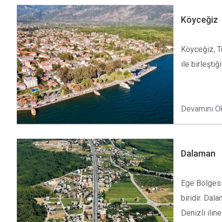
Köyceğiz
Köyceğiz, T
ile birleşti
Devamını O
Dalaman
Ege Bölgesi
biridir. Da
Denizli ilin