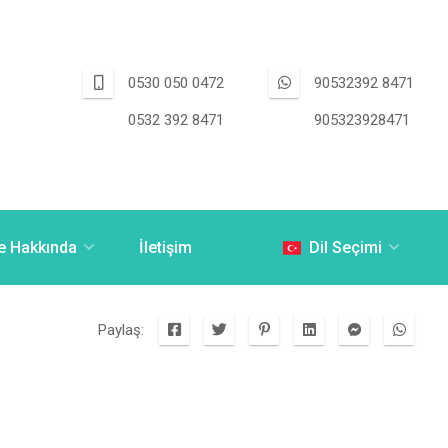
0530 050 0472
90532392 8471
0532 392 8471
905323928471
e Hakkında
İletişim
Dil Seçimi
Paylaş: