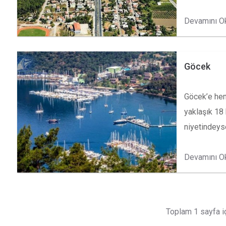
Devamını O
Göcek
Göcek’e hem
yaklaşık 18
niyetindeys
Devamını O
Toplam 1 sayfa i