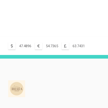
47.4896
54.7365
63.7431