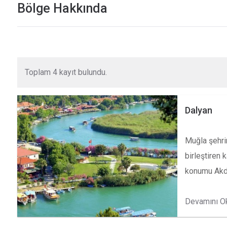
Bölge Hakkında
Toplam 4 kayıt bulundu.
Dalyan
Muğla şehrin
birleştiren 
konumu Akde
Devamını O