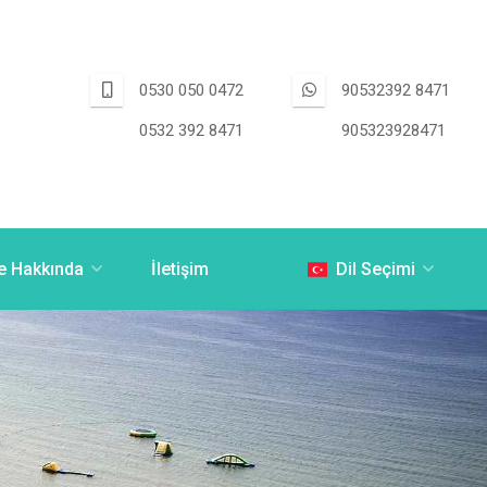
0530 050 0472
90532392 8471
0532 392 8471
905323928471
e Hakkında
İletişim
Dil Seçimi