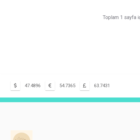
Toplam 1 sayfa i
47.4896
54.7365
63.7431