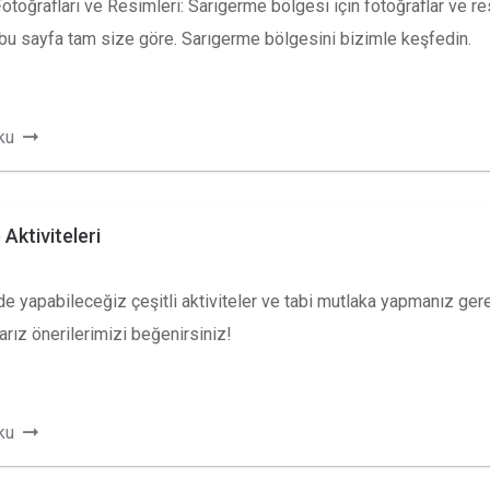
toğrafları ve Resimleri: Sarıgerme bölgesi için fotoğraflar ve re
 bu sayfa tam size göre. Sarıgerme bölgesini bizimle keşfedin.
ku
Aktiviteleri
de yapabileceğiz çeşitli aktiviteler ve tabi mutlaka yapmanız ger
rız önerilerimizi beğenirsiniz!
ku