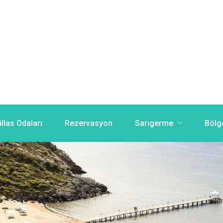
illas Odaları
Rezervasyon
Sarıgerme
Bölg