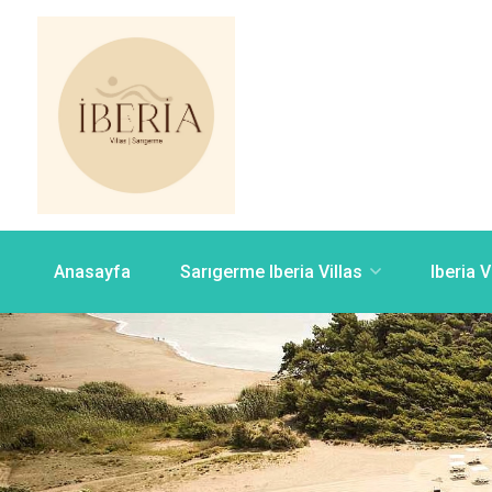
Anasayfa
Sarıgerme Iberia Villas
Iberia V