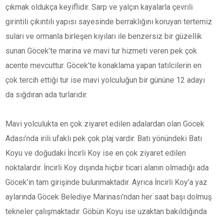
çıkmak oldukça keyiflidir. Sarp ve yalçın kayalarla çevrili
girintili çıkıntılı yapısı sayesinde berraklığını koruyan tertemiz
suları ve ormanla birleşen kıyıları ile benzersiz bir güzellik
sunan Göcek’te marina ve mavi tur hizmeti veren pek çok
acente mevcuttur. Göcek’te konaklama yapan tatilcilerin en
çok tercih ettiği tur ise mavi yolculuğun bir gününe 12 adayı
da sığdıran ada turlarıdır.
Mavi yolculukta en çok ziyaret edilen adalardan olan Göcek
Adası’nda irili ufaklı pek çok plaj vardır. Batı yönündeki Batı
Koyu ve doğudaki İncirli Koy ise en çok ziyaret edilen
noktalardır. İncirli Koy dışında hiçbir ticari alanın olmadığı ada
Göcek’in tam girişinde bulunmaktadır. Ayrıca İncirli Koy’a yaz
aylarında Göcek Belediye Marinası’ndan her saat başı dolmuş
tekneler çalışmaktadır. Göbün Koyu ise uzaktan bakıldığında